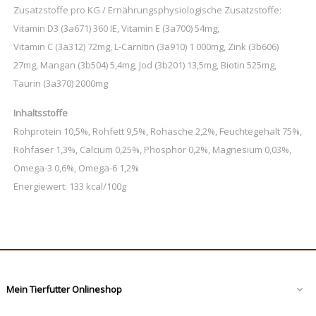
Zusatzstoffe pro KG / Ernährungsphysiologische Zusatzstoffe:
Vitamin D3 (3a671) 360 IE, Vitamin E (3a700) 54mg,
Vitamin C (3a312) 72mg, L-Carnitin (3a910) 1 000mg, Zink (3b606)
27mg, Mangan (3b504) 5,4mg, Jod (3b201) 13,5mg, Biotin 525mg,
Taurin (3a370) 2000mg
Inhaltsstoffe
Rohprotein 10,5%, Rohfett 9,5%, Rohasche 2,2%, Feuchtegehalt 75%,
Rohfaser 1,3%, Calcium 0,25%, Phosphor 0,2%, Magnesium 0,03%,
Omega-3 0,6%, Omega-6 1,2%
Energiewert: 133 kcal/100g
Mein Tierfutter Onlineshop
