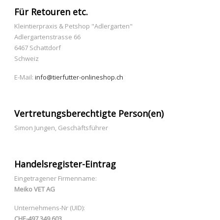
Für Retouren etc.
Kleintierpraxis & Petshop "Adlergarten"
Adlergartenstrasse 66
6467 Schattdorf
Schweiz
E-Mail:
info@tierfutter-onlineshop.ch
Vertretungsberechtigte Person(en)
Simon Jungen, Geschäftsführer
Handelsregister-Eintrag
Eingetragener Firmenname:
Meiko VET AG
Unternehmens-Nr (UID):
CHE-497.349.603