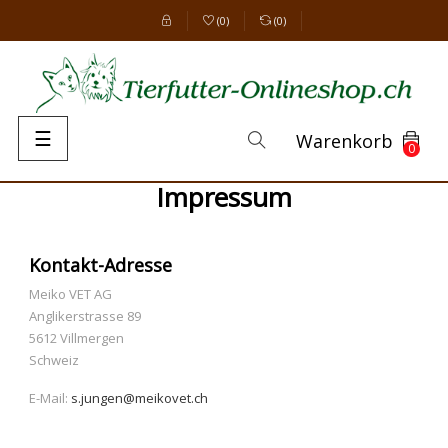
(
0
)
(
0
)
Umschalten
☰
Warenkorb
0
der
Navigation
Impressum
Kontakt-Adresse
Meiko VET AG
Anglikerstrasse 89
5612 Villmergen
Schweiz
E-Mail:
s.jungen@meikovet.ch