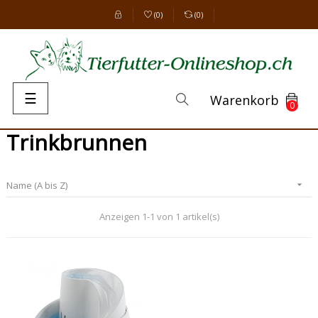
(
0
)
(
0
)
Umschalten
☰
Warenkorb
0
der
Navigation
Trinkbrunnen
Name (A bis Z)

Anzeigen 1-1 von 1 artikel(s)