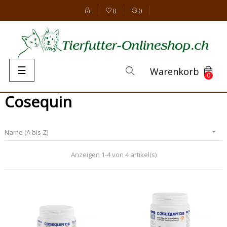
(
)
(
)
Umschalten
☰
Warenkorb
0
der
Navigation
Cosequin
Name (A bis Z)

Anzeigen 1-4 von 4 artikel(s)