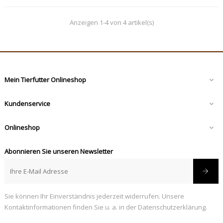
Anzeigen 1-4 von 4 artikel(s)
Mein Tierfutter Onlineshop

Kundenservice

Onlineshop

Abonnieren Sie unseren Newsletter
Sie können Ihr Einverständnis jederzeit widerrufen. Unsere
Kontaktinformationen finden Sie u. a. in der Datenschutzerklärung.