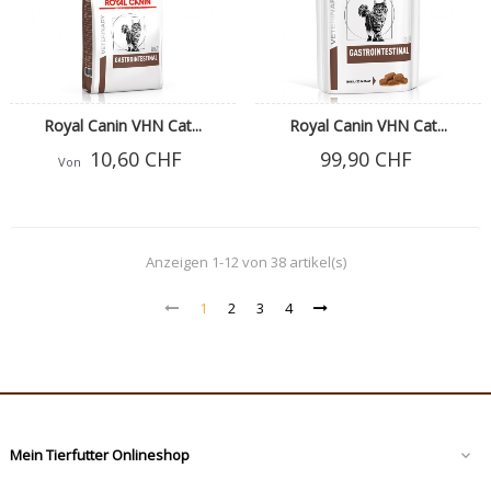
Royal Canin VHN Cat...
Royal Canin VHN Cat...
10,60 CHF
99,90 CHF
Von
Anzeigen 1-12 von 38 artikel(s)
1
2
3
4
Mein Tierfutter Onlineshop
