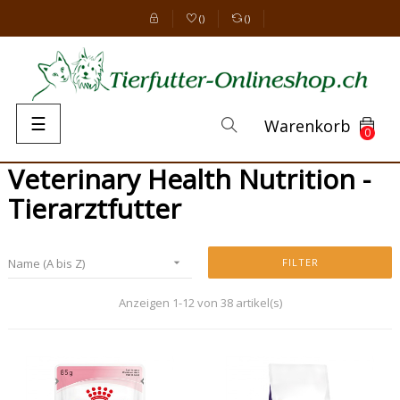
(
)
(
)
Umschalten
☰
Warenkorb
0
der
Navigation
Veterinary Health Nutrition -
Tierarztfutter
Name (A bis Z)

FILTER
Anzeigen 1-12 von 38 artikel(s)